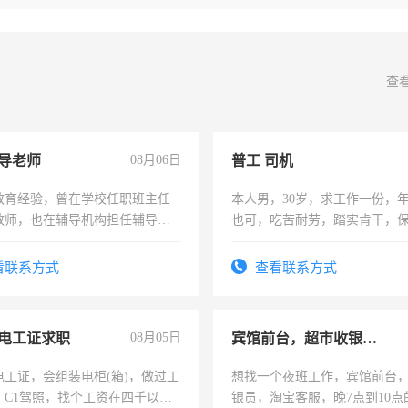
查
导老师
08月06日
普工 司机
教育经验，曾在学校任职班主任
本人男，30岁，求工作一份，
教师，也在辅导机构担任辅导教
也可，吃苦耐劳，踏实肯干，
周一至周五辅导老师的工作
勿扰
看联系方式
查看联系方式
电工证求职
08月05日
宾馆前台，超市收银员，淘宝客服
电工证，会组装电柜(箱)，做过工
想找一个夜班工作，宾馆前台
；C1驾照，找个工资在四千以
银员，淘宝客服，晚7点到10点