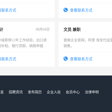
强县以外需要有住宿，保险勿扰
工，麻烦看到的老板加我微信
号同微信
看联系方式
查看联系方式
计
08月04日
文员 兼职
中级职称12年工作经验，出口退
曾做企业官网，阿里 淘宝代运
府补贴、银行贷款、纳税申报、
销售。
公司策划，设建新账，理乱账业
务咨询等业务。欲求兼职会计工
看联系方式
查看联系方式
信息
招聘资讯
发布简历
企业入驻
会员中心
法律申明
们