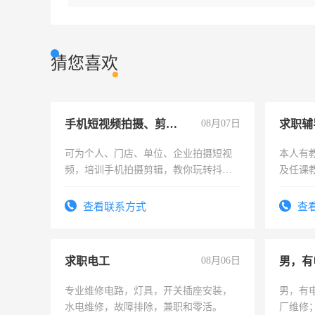
猜您喜欢
手机短视频拍摄、剪辑、抖音快手
08月07日
求职辅
可为个人、门店、单位、企业拍摄短视
本人有
频，培训手机拍摄剪辑，教你玩转抖音
及任课
可为个人、门店、单位、企业拍摄短视
师，求
频，培训手机拍摄剪辑，教你玩转抖
查看联系方式
查
音！你也可以成为拍摄达人！你也可以
成为拍摄达人！
求职电工
08月06日
男，有
专业维修电路，灯具，开关插座安装，
男，有
水电维修，故障排除，兼职和零活。
厂维修