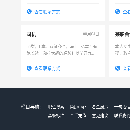
上，枣
电话
查看联系方式
查
司机
08月04日
兼职会
35岁，B本。双证齐全，马上下A本！有
本人女
跑长途，和拉大超的经验！以前开九米
税、政
六，渣土车
为各类
务，财
查看联系方式
查
作
栏目导航:
职位搜索
简历中心
名企展示
一句话
套餐标准
金币充值
意见建议
联系我