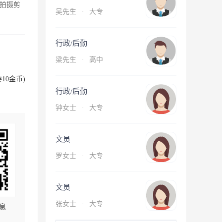
拍摄剪
吴先生
·
大专
行政/后勤
梁先生
·
高中
10金币)
行政/后勤
钟女士
·
大专
文员
罗女士
·
大专
文员
张女士
·
大专
息