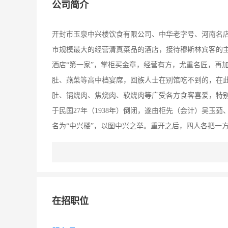
公司简介
开封市玉泉中兴楼饮食有限公司、中华老字号、河南名
市规模最大的经营清真菜品的酒店，接待穆斯林宾客的主
酒店“第一家”，掌柜买金章，经营有方，尤重名匠，再
肚、燕菜等高中档宴席，回族人士在别馆吃不到的，在
肚、锅烧肉、焦烧肉、软烧肉等广受各方食客喜爱，特
于民国27年（1938年）倒闭，遂由柜先（会计）吴玉
名为“中兴楼”，以图中兴之举。重开之后，四人各把一
五人合力，一直经营到建国初期歇业。1979年，开封市
回族食品，老一代豫菜大师高寿椿在此掌勺，他的回族
回族群众和四方食客。上世纪八十年代，中兴楼迁至现
加突出，其中“羊肉烩馍”“塌锅牛肉”更是深受广大消费者
在招职位
局命名为“中国名点”，“中兴楼羊肉烩馍”被认证为“中华名
国家内贸局命名为“中华老字号”，2000年被市旅游局认