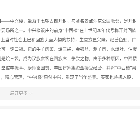
店——中兴楼，坐落于七朝古都开封，与著名景点汴京公园毗邻，是开封
要场所之一。中兴楼饭庄的前身“中西楼”在上世纪20年代号称开封回族
加上当时社会上层和回族头面人物的扶持，生意愈显兴隆。经营鱼翅、广
此可一饱口福。它的牛羊肉菜、烩三袋、金银丝、涮羊肉、水爆肚、油爆
别是烩三袋，成为汉族食客在回族席上争尝之物。由于多种原因，中西楼
茹、堂倌李振亭、厨师袁国贤、李国建筹集资金接受经营，并将“中西楼”易
方，精心管理，“中兴楼”果然中兴，重现了当年盛景。买家也趁机入股，
相关领导重开了“中兴楼”，经营各种炒菜、双麻、单麻、白糖火烧、各种
展开更多
名菜水爆肚、烩三袋、京冬菜扒羊肉、南烧羊肉，味美可口，吸引了不少
址，硬件设施不断改善，服务水平不断提高，经营的传统清真豫菜特色更
的喜爱，经营的汴梁清真风味小吃“羊肉烫面角”在2000年2月被国家内贸
小吃”、2002年被省烹饪协会认定为“河南名吃”。中兴楼饭庄于1996年被
定为“开封市旅游定点接待单位”，2001年被省烹饪协会、省豫菜文化研究