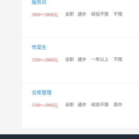
服务员
会等部门评为“河南名店”。自2007年始，开封市玉泉
司，并先后从奥地利餐饮管理学院、CRB、大唐餐饮（
/
全职
/
通许
/
经验不限
/
不限
2000～3000元
管理团队进行MBO管理，取得了显著成绩。目前公司旗
司，一家占地面积4亩的加工生产基地；是开封地区唯
传菜生
/
全职
/
通许
/
一年以上
/
不限
1500～2000元
仓库管理
/
全职
/
通许
/
经验不限
/
高中
1500～2000元