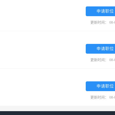
中兴楼饮食有限公司斥资数千万打造开封地区最大规模的配送中心和管理公
国际）投资集团、顺峰餐饮（投资）集团等国内、外著名专业院校、聘请
申请职位
下拥有两家家营业面积2000平米以上的直属酒店，一家精品烟酒商贸公
更新时间： 08-
一一家集采购、加工生产、销售于一体的清真餐饮企业。
申请职位
更新时间： 08-
申请职位
更新时间： 08-